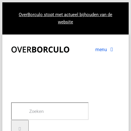
Ga
naar
OverBorculo stopt met actueel bijhouden van de
website
inhoud
menu
Voorpagina
Nieuws
In beeld
Zoeken
naar: