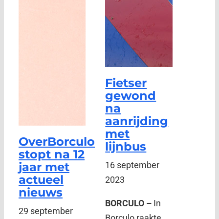
Fietser
gewond
na
aanrijding
met
OverBorculo
lijnbus
stopt na 12
jaar met
16 september
actueel
2023
nieuws
BORCULO –
In
29 september
Borculo raakte