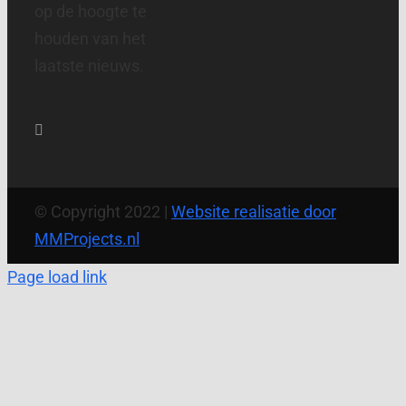
op de hoogte te
houden van het
laatste nieuws.
© Copyright 2022 |
Website realisatie door
MMProjects.nl
Page load link