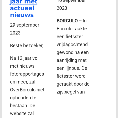
jaar met
16 september
actueel
2023
nieuws
BORCULO –
In
29 september
Borculo raakte
2023
een fietsster
vrijdagochtend
Beste bezoeker,
gewond na een
Na 12 jaar vol
aanrijding met
met nieuws,
een lijnbus. De
fotorapportages
fietsster werd
en meer, zal
geraakt door de
OverBorculo niet
zijspiegel van
ophouden te
bestaan. De
website zal