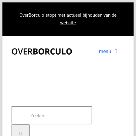
Ga
naar
OverBorculo stopt met actueel bijhouden van de
website
inhoud
menu
Voorpagina
Nieuws
In beeld
Zoeken
naar: