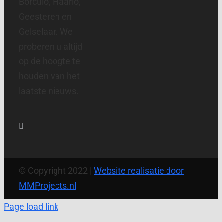
Borculo, Haarlo,
Geesteren en
Gelselaar. We
proberen u altijd
op de hoogte te
houden van het
laatste nieuws.
© Copyright 2022 |
Website realisatie door
MMProjects.nl
Page load link