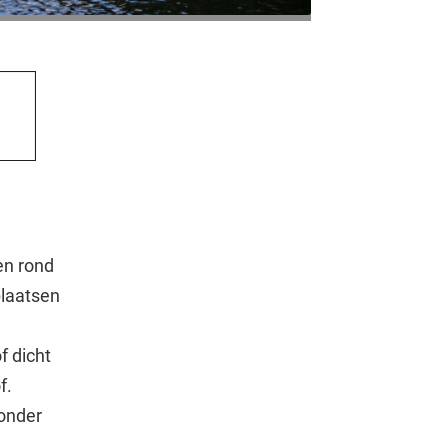
en rond
plaatsen
f dicht
f.
zonder