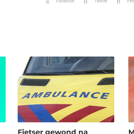
Facebook
Twitter
Pin
Fietser gewond na
M