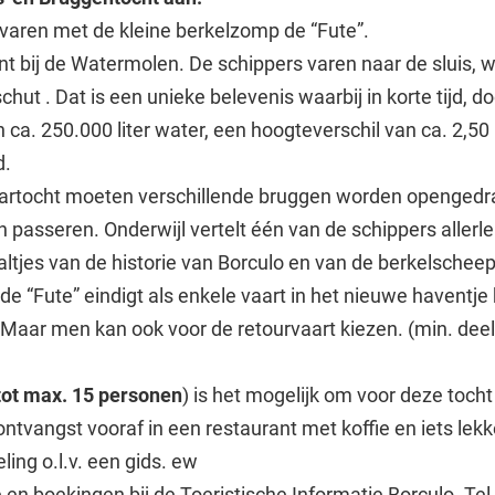
evaren met de kleine berkelzomp de “Fute”.
nt bij de Watermolen. De schippers varen naar de sluis, 
ut . Dat is een unieke belevenis waarbij in korte tijd, d
n ca. 250.000 liter water, een hoogteverschil van ca. 2,5
d.
aartocht moeten verschillende bruggen worden openged
 passeren. Onderwijl vertelt één van de schippers allerle
ltjes van de historie van Borculo en van de berkelscheep
e “Fute” eindigt als enkele vaart in het nieuwe haventje b
Maar men kan ook voor de retourvaart kiezen. (min. de
tot max. 15 personen
) is het mogelijk om voor deze tocht 
ontvangst vooraf in een restaurant met koffie en iets lek
ing o.l.v. een gids. ew
 en boekingen bij de Toeristische Informatie Borculo. Tel