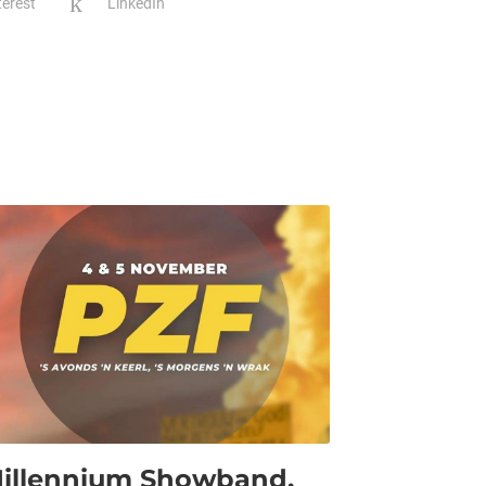
terest
LinkedIn
illennium Showband,