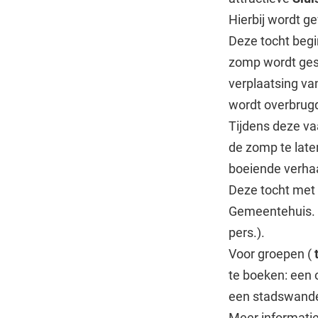
Hierbij wordt g
Deze tocht begi
zomp wordt gesch
verplaatsing va
wordt overbrug
Tijdens deze v
de zomp te laten
boeiende verhaa
Deze tocht met d
Gemeentehuis. 
pers.).
Voor groepen (
te boeken: een 
een stadswandel
Meer informatie