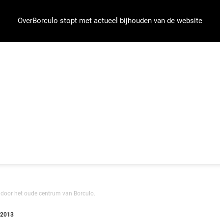
OverBorculo stopt met actueel bijhouden van de website
 door het oude centrum van Borculo.
 2013