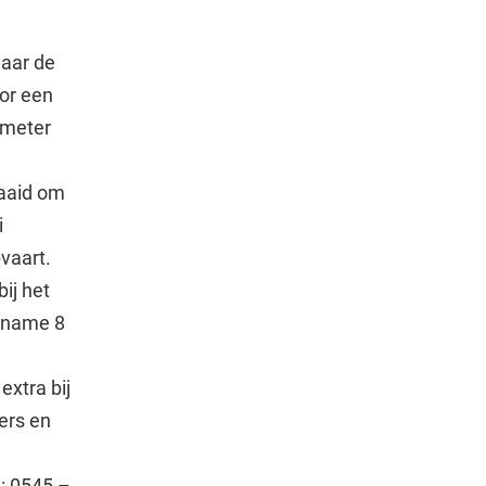
waar de
oor een
0 meter
raaid om
i
vaart.
ij het
elname 8
extra bij
kers en
.: 0545 –