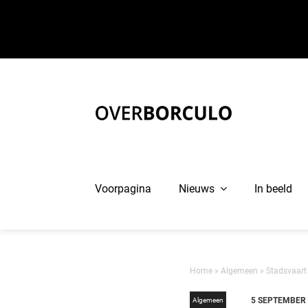
Ga
naar
inhoud
Voorpagina
Nieuws
In beeld
Home
»
Algemeen
»
Stadsvaart
5 SEPTEMBER
Algemeen