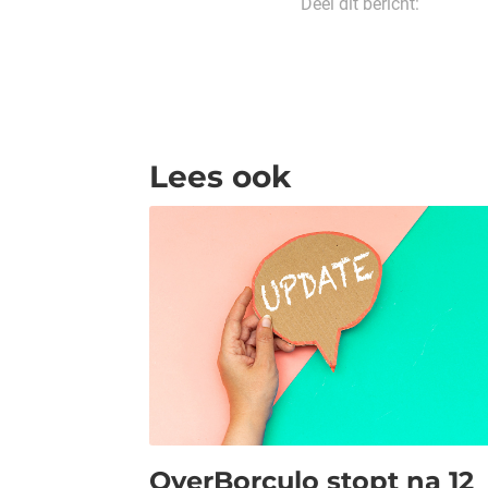
Deel dit bericht:
Lees ook
OverBorculo stopt na 12