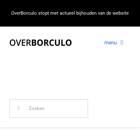
Ga
naar
OverBorculo stopt met actueel bijhouden van de website
inhoud
menu
Voorpagina
Nieuws
In beeld
Zoeken
naar: