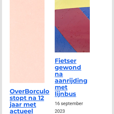
Fietser
gewond
na
aanrijding
met
OverBorculo
lijnbus
stopt na 12
jaar met
16 september
actueel
2023