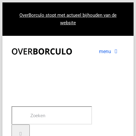
Ga
naar
OverBorculo stopt met actueel bijhouden van de
website
inhoud
menu
Voorpagina
Nieuws
In beeld
Zoeken
naar: