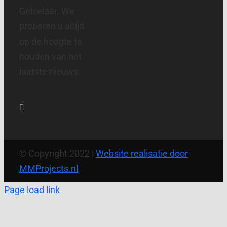
Gelselaar. We
proberen u altijd
op de hoogte te
houden van het
laatste nieuws.
© Copyright 2022 |
Website realisatie door
MMProjects.nl
Page load link